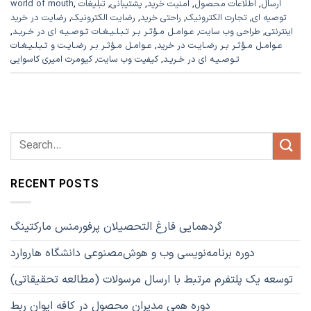
ارسال
,
اطلاعات محصول
,
امنیت خرید
,
پشتیبانی
,
تبلیغات
,
world of mouth
توصیه ای
,
تجارت الکترونیک
,
راحتی خرید
,
رضایت الکترونیک
,
رضایت در خرید
اینترنتی
,
طراحی وب سایت
,
عـوامـل مـؤثـر بـر تـبـلـیـغـات تـوصـیـه ای در خـریـد
,
عـوامـل مـؤثـر بـر رضـایـت در خرید
,
عـوامـل مـؤثـر بـر رضـایـت و تـبـلـیـغـات
تـوصـیـه ای در خـریـد
,
کیفیت وب سایت
,
کیومرث امیری کاسوایی
RECENT POSTS
گردهمایی فارغ التحصیلان پرفورمنس مارکتینگ
دوره برنامه‌نویسی وب و هوش‌مصنوعی دانشگاه هاروارد
توسعه یک پلتفرم مرتبط با ارسال مرسولات (مطالعه تحقیقاتی)
دوره همی مدیران محصول در کافه ایوان ربط