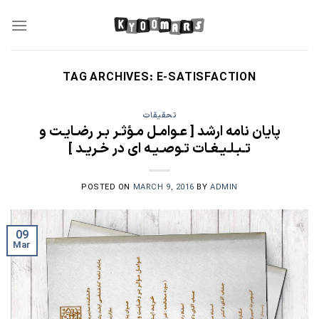
Skip
to
content
TAG ARCHIVES:
E-SATISFACTION
تحقیقات
پایان نامه ارشد [ عـوامـل مـؤثـر بـر رضـایـت و
تـبـلـیـغـات تـوصـیـه ای در خـریـد ]
POSTED ON
MARCH 9, 2016
BY
ADMIN
09
Mar