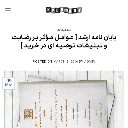
Skip
to
content
تحقیقات
پایان نامه ارشد [ عـوامـل مـؤثـر بـر رضـایـت
و تـبـلـیـغـات تـوصـیـه ای در خـریـد ]
POSTED ON
MARCH 9, 2016
BY
ADMIN
09
Mar