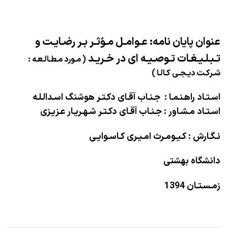
عنوان پایان نامه: عـوامـل مـؤثـر بـر رضـایـت و
تـبـلـیـغـات تـوصـیـه ای در خـریـد
( مـورد مـطـالـعـه :
شـرکـت دیـجـی کـالـا )
اسـتـاد راهـنـمـا : جـنـاب آقـای دکـتـر هوشنگ اسـدالـلـه
اسـتـاد مـشـاور : جـنـاب آقـای دکـتـر شـهـریـار عـزیـزی
نـگـارش : کـیـومـرث امـیـری کـاسـوایـی
دانشگاه بهشتی
زمـسـتـان 1394