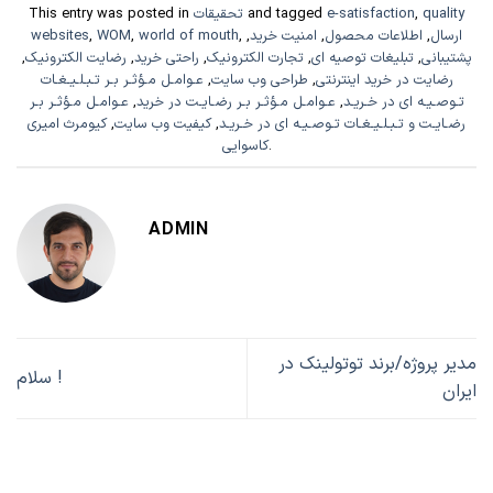
quality
,
e-satisfaction
and tagged
تحقیقات
This entry was posted in
ارسال
,
اطلاعات محصول
,
امنیت خرید
,
,
world of mouth
,
WOM
,
websites
پشتیبانی
,
تبلیغات توصیه ای
,
تجارت الکترونیک
,
راحتی خرید
,
رضایت الکترونیک
,
رضایت در خرید اینترنتی
,
طراحی وب سایت
,
عـوامـل مـؤثـر بـر تـبـلـیـغـات
تـوصـیـه ای در خـریـد
,
عـوامـل مـؤثـر بـر رضـایـت در خرید
,
عـوامـل مـؤثـر بـر
رضـایـت و تـبـلـیـغـات تـوصـیـه ای در خـریـد
,
کیفیت وب سایت
,
کیومرث امیری
.
کاسوایی
ADMIN
مدیر پروژه/برند توتولینک در
سلام !
ایران