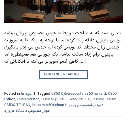
مدتی است که به مباحث مربوط به هوش مصنوعی و زبان برنامه
نویسی پایتون علاقه پیدا کرده ام. با توجه به اینکه تا به امروز به
چندین زبان مختلف کد نویسی کرده ام، حدس می زدم یادگیری
پایتون برام زیاد سخت نباشه، یک جورایی هم همینطوره اما
گاهی آدمو سوپرایز می کنه با امکاناتی که […]
CONTINUE READING
→
CS50
,
cs50 harvard
,
CS50 Cybersecurity
Tagged
|
دوره ها
Posted in
Python
,
CS50 Scratch
,
CS50 SQL
,
CS50 Web
,
CS50Ai
,
CS50w
,
CS50x
,
دوره برنامه‌نویسی وب و
,
https://cs50xtehran.ir
,
CS50X TEHRAN
هوش‌مصنوعی دانشگاه هاروارد