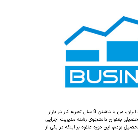
همزمان با امضا قرارداد برجام و باز شدن درهای بین المللی به روی ایران، من با داشتن 8 سال تجربه کار در بازار IT و
 دانشجوی رشته مدیریت اجرایی (MBA) در دانشگاه شهید بهشتی مشغول