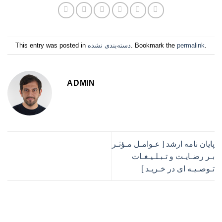
.
permalink
. Bookmark the
دسته‌بندی نشده
This entry was posted in
ADMIN
پایان نامه ارشد [ عـوامـل مـؤثـر
بـر رضـایـت و تـبـلـیـغـات
تـوصـیـه ای در خـریـد ]