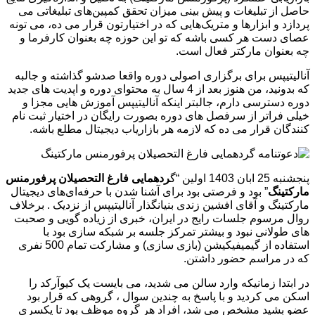
حاصل از تبلیغات و پیش بینی میزان تحقق کمپین‌های تبلیغاتی می
پردازد و ابزارها و متریک‌هایی که در اختیارتون قرار می ده، می تونه
عصای دست هر کسی باشه که تو این حوزه چه بعنوان کارفرما و
چه بعنوان مارکتر فعال است.
آنالیتیپس برای برگزاری اصولی دوره واقعا صدشو گذاشته و جالبه
که بدونید، من هنوز بعد از 4 سال به محتوای دوره و اپدیت های جدید
دوره دسترسی دارم، جالبتر اینکه آنالیتیپس آموزش هایی مجزا و
خیلی فراتر از سرفصل های دوره بصورت رایگان در اختیار ثبت نام
کنندگان قرار می ده که لازمه هر بازاریاب دیجیتال مطلع باشه.
پنجشنبه 25 ابان 1403 اولین “گ
ردهمایی فارغ التحصیلان پرفورمنس
مارکتینگ
” بود و فرصتی بود برای آشنا شدن با حرفه‌ای‌های دیجیتال
مارکتینگ و آقای افشین زندی بنیانگذار آنالیتیپس از نزدیک . برخلاف
روال مرسوم جلسات رایج در ایران، خبری از زیاده گویی و صحبت
های طولانی نبود و بیشتر تمرکز جلسه بر شبکه سازی بود با
استفاده از گیمیفیکیشن (بازی سازی) و مشارکت تمام 500 نفری
که در مراسم حضور داشتن.
در ابتدا زمانیکه وارد سالن می شدید، می بایست یک کیوآرکد را
اسکن می کردید و با پاسخ به چندین سوال ، گروهی که قرار بود
عضو بشید مشخص می شد، افراد هر گروه موظف بود تا یکسری