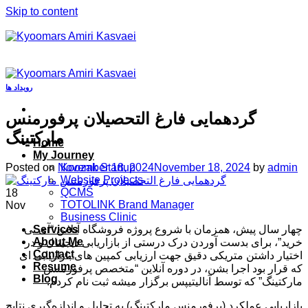
Skip to content
رویداد ها
گردهمایی فارغ التحصیلان پرفورمنس
مارکتینگ
Home
My Journey
Posted on
November 18, 2024
November 18, 2024
by
admin
Koozak Startup
Website Projects
QCMS
18
TOTOLINK Brand Manager
Nov
Business Clinic
چهار سال پیش، همزمان با شروع پروژه فروشگاه آنلاین “آی تی
Services
About Me
خرید”، برای بدست آوردن درک درستی از بازاریابی دیجیتال و در
Contact
اختیار داشتن متریکی دقیق جهت ارزیابی کمپین های بازاریابی ای
Resume
که قرار بود اجرا بشن، در دوره آنلاین “متخصص پرفورمنس
Blog
مارکتینگ” که توسط آنالیتیپس برگزار میشه ثبت نام کردم.
بازاریابی عملکرد (پرفورمنس مارکتینگ) به تحلیل و اندازه‌گیری نتایج